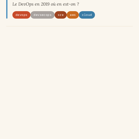
Le DevOps en 2019 où en est-on ?
devops
devsecops
sre
aws
cloud