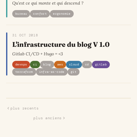
Qu'est ce qui monte et qui descend ?
bureau
confort
ergonomie
31 OCT 2018
L'infrastructure du blog V 1.0
Gitlab CI/CD + Hugo = <3
devops
ci
blog
aws
cloud
cd
gitlab
terraform
infra-as-code
git
plus recents
plus anciens