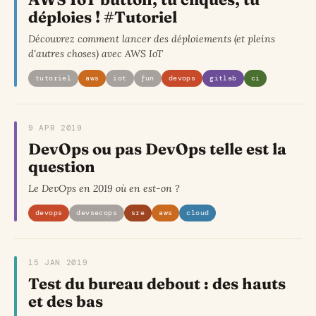
déploies ! #Tutoriel
Découvrez comment lancer des déploiements (et pleins
d'autres choses) avec AWS IoT
tutoriel
aws
iot
fun
devops
gitlab
ci
9 APR 2019
DevOps ou pas DevOps telle est la
question
Le DevOps en 2019 où en est-on ?
devops
devsecops
sre
aws
cloud
15 JAN 2019
Test du bureau debout : des hauts
et des bas